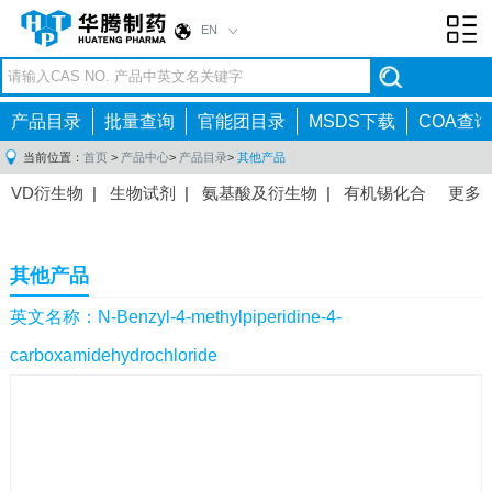
EN
Toggl
navig
产品目录
批量查询
官能团目录
MSDS下载
COA查询
当前位置：
首页
>
产品中心
>
产品目录
>
其他产品
VD衍生物
|
生物试剂
|
氨基酸及衍生物
|
有机锡化合
更多
物
|
有机硼化合物
|
有机磷化合物
|
有机氟化合物
|
中间体
|
其他产品
|
抗肿瘤药物中间体
|
抗病毒药物中
其他产品
间体
|
抗高血压药物中间体
|
抗糖尿病药物中间体
|
抗
感染药物中间体
|
肠胃药物中间体
|
镇痛麻醉药物中间
英文名称：N-Benzyl-4-methylpiperidine-4-
体
|
抗精神病药物中间体
|
抗炎药物中间体
|
精选原料
carboxamidehydrochloride
药中间体
|
其他原料药中间体
|