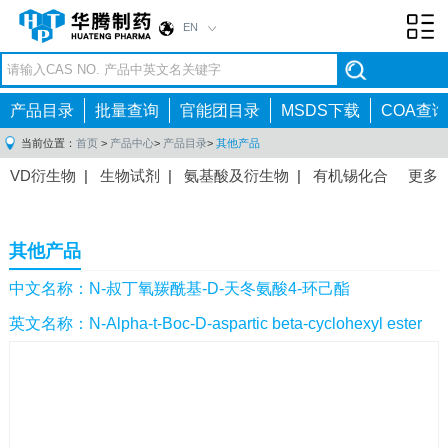
EN
Toggl
navig
产品目录
批量查询
官能团目录
MSDS下载
COA查询
当前位置：
首页
>
产品中心
>
产品目录
>
其他产品
VD衍生物
|
生物试剂
|
氨基酸及衍生物
|
有机锡化合
更多
物
|
有机硼化合物
|
有机磷化合物
|
有机氟化合物
|
中间体
|
其他产品
|
抗肿瘤药物中间体
|
抗病毒药物中
其他产品
间体
|
抗高血压药物中间体
|
抗糖尿病药物中间体
|
抗
感染药物中间体
|
肠胃药物中间体
|
镇痛麻醉药物中间
中文名称：N-叔丁氧羰酰基-D-天冬氨酸4-环己酯
体
|
抗精神病药物中间体
|
抗炎药物中间体
|
精选原料
英文名称：N-Alpha-t-Boc-D-aspartic beta-cyclohexyl ester
药中间体
|
其他原料药中间体
|