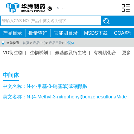
EN
Toggl
navig
产品目录
批量查询
官能团目录
MSDS下载
COA查询
当前位置：
首页
>
产品中心
>
产品目录
>
中间体
VD衍生物
|
生物试剂
|
氨基酸及衍生物
|
有机锡化合
更多
物
|
有机硼化合物
|
有机磷化合物
|
有机氟化合物
|
中间体
|
其他产品
|
抗肿瘤药物中间体
|
抗病毒药物中
中间体
间体
|
抗高血压药物中间体
|
抗糖尿病药物中间体
|
抗
感染药物中间体
|
肠胃药物中间体
|
镇痛麻醉药物中间
中文名称：N-(4-甲基-3-硝基苯)苯磺酰胺
体
|
抗精神病药物中间体
|
抗炎药物中间体
|
精选原料
英文名称：N-(4-Methyl-3-nitrophenyl)benzenesulfonaMide
药中间体
|
其他原料药中间体
|