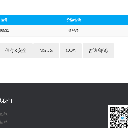
编号
价格/包装
96531
请登录
收藏产品
保存&安全
MSDS
COA
咨询/评论
系我们
热线
招聘