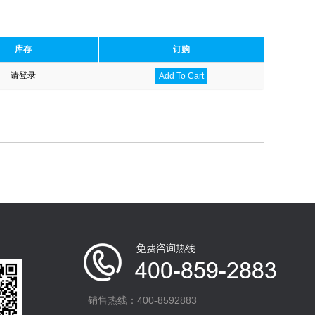
库存
订购
请登录
Add To Cart
销售热线：400-8592883