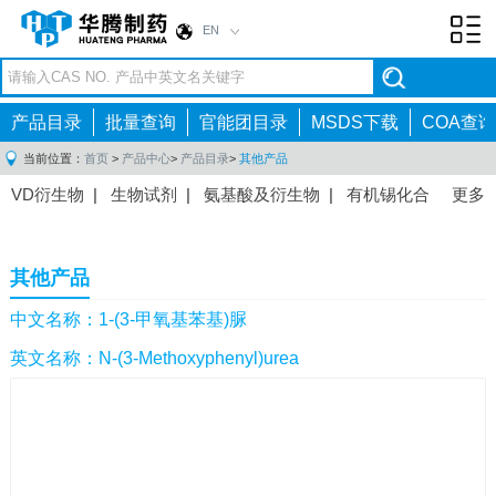
EN
Toggl
navig
产品目录
批量查询
官能团目录
MSDS下载
COA查询
当前位置：
首页
>
产品中心
>
产品目录
>
其他产品
VD衍生物
|
生物试剂
|
氨基酸及衍生物
|
有机锡化合
更多
物
|
有机硼化合物
|
有机磷化合物
|
有机氟化合物
|
中间体
|
其他产品
|
抗肿瘤药物中间体
|
抗病毒药物中
其他产品
间体
|
抗高血压药物中间体
|
抗糖尿病药物中间体
|
抗
感染药物中间体
|
肠胃药物中间体
|
镇痛麻醉药物中间
中文名称：1-(3-甲氧基苯基)脲
体
|
抗精神病药物中间体
|
抗炎药物中间体
|
精选原料
英文名称：N-(3-Methoxyphenyl)urea
药中间体
|
其他原料药中间体
|