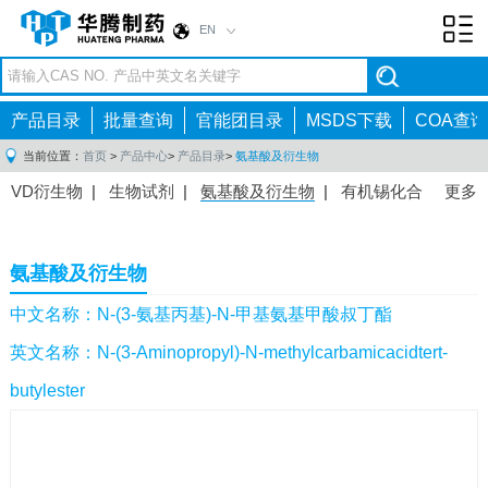
EN
Toggl
navig
产品目录
批量查询
官能团目录
MSDS下载
COA查询
当前位置：
首页
>
产品中心
>
产品目录
>
氨基酸及衍生物
VD衍生物
|
生物试剂
|
氨基酸及衍生物
|
有机锡化合
更多
物
|
有机硼化合物
|
有机磷化合物
|
有机氟化合物
|
中间体
|
其他产品
|
抗肿瘤药物中间体
|
抗病毒药物中
氨基酸及衍生物
间体
|
抗高血压药物中间体
|
抗糖尿病药物中间体
|
抗
感染药物中间体
|
肠胃药物中间体
|
镇痛麻醉药物中间
中文名称：N-(3-氨基丙基)-N-甲基氨基甲酸叔丁酯
体
|
抗精神病药物中间体
|
抗炎药物中间体
|
精选原料
英文名称：N-(3-Aminopropyl)-N-methylcarbamicacidtert-
药中间体
|
其他原料药中间体
|
butylester