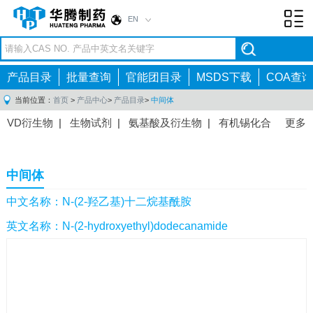
EN
Toggl
navig
产品目录
批量查询
官能团目录
MSDS下载
COA查询
当前位置：
首页
>
产品中心
>
产品目录
>
中间体
VD衍生物
|
生物试剂
|
氨基酸及衍生物
|
有机锡化合
更多
物
|
有机硼化合物
|
有机磷化合物
|
有机氟化合物
|
中间体
|
其他产品
|
抗肿瘤药物中间体
|
抗病毒药物中
中间体
间体
|
抗高血压药物中间体
|
抗糖尿病药物中间体
|
抗
感染药物中间体
|
肠胃药物中间体
|
镇痛麻醉药物中间
中文名称：N-(2-羟乙基)十二烷基酰胺
体
|
抗精神病药物中间体
|
抗炎药物中间体
|
精选原料
英文名称：N-(2-hydroxyethyl)dodecanamide
药中间体
|
其他原料药中间体
|