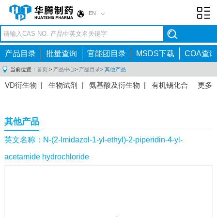
EN
Toggl
navig
产品目录
批量查询
官能团目录
MSDS下载
COA查询
当前位置：
首页
>
产品中心
>
产品目录
>
其他产品
VD衍生物
|
生物试剂
|
氨基酸及衍生物
|
有机锡化合
更多
物
|
有机硼化合物
|
有机磷化合物
|
有机氟化合物
|
中间体
|
其他产品
|
抗肿瘤药物中间体
|
抗病毒药物中
其他产品
间体
|
抗高血压药物中间体
|
抗糖尿病药物中间体
|
抗
感染药物中间体
|
肠胃药物中间体
|
镇痛麻醉药物中间
英文名称：N-(2-Imidazol-1-yl-ethyl)-2-piperidin-4-yl-
体
|
抗精神病药物中间体
|
抗炎药物中间体
|
精选原料
acetamide hydrochloride
药中间体
|
其他原料药中间体
|