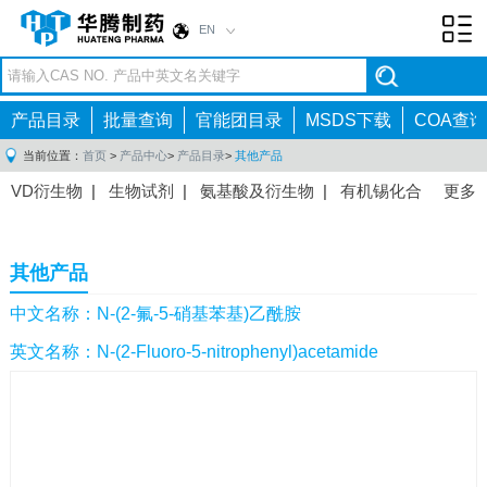
EN
Toggl
navig
产品目录
批量查询
官能团目录
MSDS下载
COA查询
当前位置：
首页
>
产品中心
>
产品目录
>
其他产品
VD衍生物
|
生物试剂
|
氨基酸及衍生物
|
有机锡化合
更多
物
|
有机硼化合物
|
有机磷化合物
|
有机氟化合物
|
中间体
|
其他产品
|
抗肿瘤药物中间体
|
抗病毒药物中
其他产品
间体
|
抗高血压药物中间体
|
抗糖尿病药物中间体
|
抗
感染药物中间体
|
肠胃药物中间体
|
镇痛麻醉药物中间
中文名称：N-(2-氟-5-硝基苯基)乙酰胺
体
|
抗精神病药物中间体
|
抗炎药物中间体
|
精选原料
英文名称：N-(2-Fluoro-5-nitrophenyl)acetamide
药中间体
|
其他原料药中间体
|