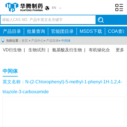
EN
Toggl
navig
产品目录
批量查询
官能团目录
MSDS下载
COA查询
当前位置：
首页
>
产品中心
>
产品目录
>
中间体
VD衍生物
|
生物试剂
|
氨基酸及衍生物
|
有机锡化合
更多
物
|
有机硼化合物
|
有机磷化合物
|
有机氟化合物
|
中间体
|
其他产品
|
抗肿瘤药物中间体
|
抗病毒药物中
中间体
间体
|
抗高血压药物中间体
|
抗糖尿病药物中间体
|
抗
感染药物中间体
|
肠胃药物中间体
|
镇痛麻醉药物中间
英文名称：N-(2-Chlorophenyl)-5-methyl-1-phenyl-1H-1,2,4-
体
|
抗精神病药物中间体
|
抗炎药物中间体
|
精选原料
triazole-3-carboxamide
药中间体
|
其他原料药中间体
|