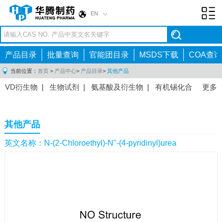
EN
Toggl
navig
产品目录
批量查询
官能团目录
MSDS下载
COA查询
当前位置：
首页
>
产品中心
>
产品目录
>
其他产品
VD衍生物
|
生物试剂
|
氨基酸及衍生物
|
有机锡化合
更多
物
|
有机硼化合物
|
有机磷化合物
|
有机氟化合物
|
中间体
|
其他产品
|
抗肿瘤药物中间体
|
抗病毒药物中
其他产品
间体
|
抗高血压药物中间体
|
抗糖尿病药物中间体
|
抗
感染药物中间体
|
肠胃药物中间体
|
镇痛麻醉药物中间
英文名称：N-(2-Chloroethyl)-N''-(4-pyridinyl)urea
体
|
抗精神病药物中间体
|
抗炎药物中间体
|
精选原料
药中间体
|
其他原料药中间体
|