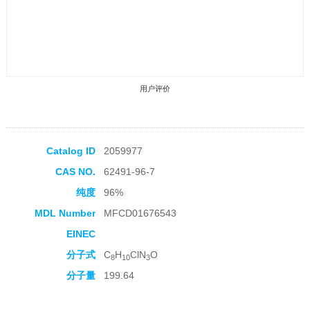
用户评价
Catalog ID
2059977
CAS NO.
62491-96-7
收藏产品
纯度
96%
MDL Number
MFCD01676543
EINEC
分子式
C
H
ClN
O
8
10
3
分子量
199.64