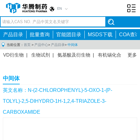
EN
Toggl
navig
产品目录
批量查询
官能团目录
MSDS下载
COA查询
当前位置：
首页
>
产品中心
>
产品目录
>
中间体
VD衍生物
|
生物试剂
|
氨基酸及衍生物
|
有机锡化合
更多
物
|
有机硼化合物
|
有机磷化合物
|
有机氟化合物
|
中间体
|
其他产品
|
抗肿瘤药物中间体
|
抗病毒药物中
中间体
间体
|
抗高血压药物中间体
|
抗糖尿病药物中间体
|
抗
感染药物中间体
|
肠胃药物中间体
|
镇痛麻醉药物中间
英文名称：N-(2-CHLOROPHENYL)-5-OXO-1-(P-
体
|
抗精神病药物中间体
|
抗炎药物中间体
|
精选原料
TOLYL)-2,5-DIHYDRO-1H-1,2,4-TRIAZOLE-3-
药中间体
|
其他原料药中间体
|
CARBOXAMIDE