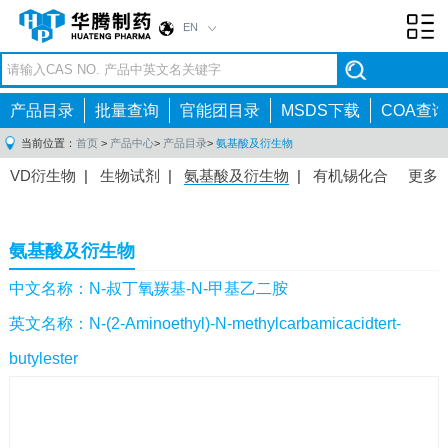
EN
Toggl
navig
产品目录
批量查询
官能团目录
MSDS下载
COA查询
当前位置：
首页
>
产品中心
>
产品目录
>
氨基酸及衍生物
VD衍生物
|
生物试剂
|
氨基酸及衍生物
|
有机锡化合
更多
物
|
有机硼化合物
|
有机磷化合物
|
有机氟化合物
|
中间体
|
其他产品
|
抗肿瘤药物中间体
|
抗病毒药物中
氨基酸及衍生物
间体
|
抗高血压药物中间体
|
抗糖尿病药物中间体
|
抗
感染药物中间体
|
肠胃药物中间体
|
镇痛麻醉药物中间
中文名称：N-叔丁氧羰基-N-甲基乙二胺
体
|
抗精神病药物中间体
|
抗炎药物中间体
|
精选原料
英文名称：N-(2-Aminoethyl)-N-methylcarbamicacidtert-
药中间体
|
其他原料药中间体
|
butylester