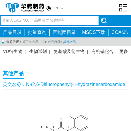
EN
Toggl
navig
产品目录
批量查询
官能团目录
MSDS下载
COA查询
当前位置：
首页
>
产品中心
>
产品目录
>
其他产品
VD衍生物
|
生物试剂
|
氨基酸及衍生物
|
有机锡化合
更多
物
|
有机硼化合物
|
有机磷化合物
|
有机氟化合物
|
中间体
|
其他产品
|
抗肿瘤药物中间体
|
抗病毒药物中
其他产品
间体
|
抗高血压药物中间体
|
抗糖尿病药物中间体
|
抗
感染药物中间体
|
肠胃药物中间体
|
镇痛麻醉药物中间
英文名称：N-(2,6-Difluorophenyl)-1-hydrazinecarboxamide
体
|
抗精神病药物中间体
|
抗炎药物中间体
|
精选原料
药中间体
|
其他原料药中间体
|