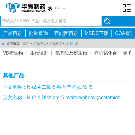
EN
Toggl
navig
产品目录
批量查询
官能团目录
MSDS下载
COA查询
当前位置：
首页
>
产品中心
>
产品目录
>
其他产品
VD衍生物
|
生物试剂
|
氨基酸及衍生物
|
有机锡化合
更多
物
|
有机硼化合物
|
有机磷化合物
|
有机氟化合物
|
中间体
|
其他产品
|
抗肿瘤药物中间体
|
抗病毒药物中
其他产品
间体
|
抗高血压药物中间体
|
抗糖尿病药物中间体
|
抗
感染药物中间体
|
肠胃药物中间体
|
镇痛麻醉药物中间
中文名称：N-(2,4-二氯-5-羟基苯基)乙酰胺
体
|
抗精神病药物中间体
|
抗炎药物中间体
|
精选原料
英文名称：N-(2,4-Dichloro-5-hydroxyphenyl)acetamide
药中间体
|
其他原料药中间体
|