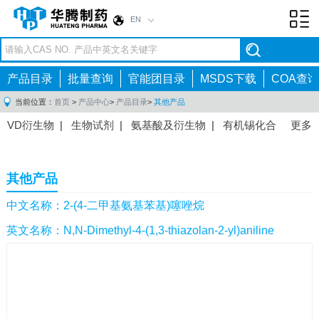
EN
Toggl
navig
产品目录
批量查询
官能团目录
MSDS下载
COA查询
当前位置：
首页
>
产品中心
>
产品目录
>
其他产品
VD衍生物
|
生物试剂
|
氨基酸及衍生物
|
有机锡化合
更多
物
|
有机硼化合物
|
有机磷化合物
|
有机氟化合物
|
中间体
|
其他产品
|
抗肿瘤药物中间体
|
抗病毒药物中
其他产品
间体
|
抗高血压药物中间体
|
抗糖尿病药物中间体
|
抗
感染药物中间体
|
肠胃药物中间体
|
镇痛麻醉药物中间
中文名称：2-(4-二甲基氨基苯基)噻唑烷
体
|
抗精神病药物中间体
|
抗炎药物中间体
|
精选原料
英文名称：N,N-Dimethyl-4-(1,3-thiazolan-2-yl)aniline
药中间体
|
其他原料药中间体
|