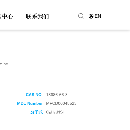
闻中心
联系我们
EN
amine
CAS NO.
13686-66-3
MDL Number
MFCD00048523
分子式
C
H
NSi
6
17