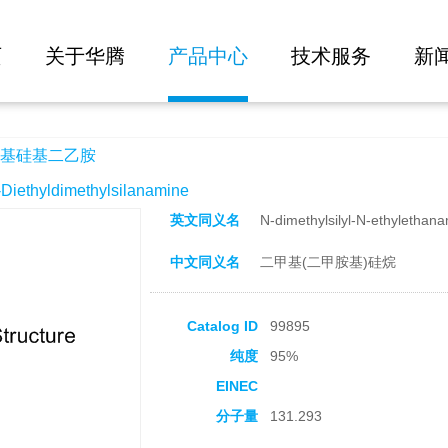
大批量询价
页
关于华腾
产品中心
技术服务
新
基硅基二乙胺
thyldimethylsilanamine
英文同义名
N-dimethylsilyl-N-ethylethan
中文同义名
二甲基(二甲胺基)硅烷
Catalog ID
99895
纯度
95%
EINEC
分子量
131.293