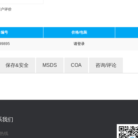
用户评价
编号
价格/包装
99895
请登录
收藏产品
保存&安全
MSDS
COA
咨询/评论
系我们
热线