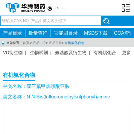
EN
Toggl
navig
产品目录
批量查询
官能团目录
MSDS下载
COA查询
当前位置：
首页
>
产品中心
>
产品目录
>
有机氟化合物
VD衍生物
|
生物试剂
|
氨基酸及衍生物
|
有机锡化合
更多
物
|
有机硼化合物
|
有机磷化合物
|
有机氟化合物
|
中间体
|
其他产品
|
抗肿瘤药物中间体
|
抗病毒药物中
有机氟化合物
间体
|
抗高血压药物中间体
|
抗糖尿病药物中间体
|
抗
感染药物中间体
|
肠胃药物中间体
|
镇痛麻醉药物中间
中文名称：双三氟甲烷磺酰亚胺
体
|
抗精神病药物中间体
|
抗炎药物中间体
|
精选原料
英文名称：N,N-Bis(trifluoromethylsulphonyl)amine
药中间体
|
其他原料药中间体
|