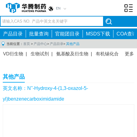
EN
Toggl
navig
产品目录
批量查询
官能团目录
MSDS下载
COA查询
当前位置：
首页
>
产品中心
>
产品目录
>
其他产品
VD衍生物
|
生物试剂
|
氨基酸及衍生物
|
有机锡化合
更多
物
|
有机硼化合物
|
有机磷化合物
|
有机氟化合物
|
中间体
|
其他产品
|
抗肿瘤药物中间体
|
抗病毒药物中
其他产品
间体
|
抗高血压药物中间体
|
抗糖尿病药物中间体
|
抗
感染药物中间体
|
肠胃药物中间体
|
镇痛麻醉药物中间
英文名称：N''-Hydroxy-4-(1,3-oxazol-5-
体
|
抗精神病药物中间体
|
抗炎药物中间体
|
精选原料
yl)benzenecarboximidamide
药中间体
|
其他原料药中间体
|