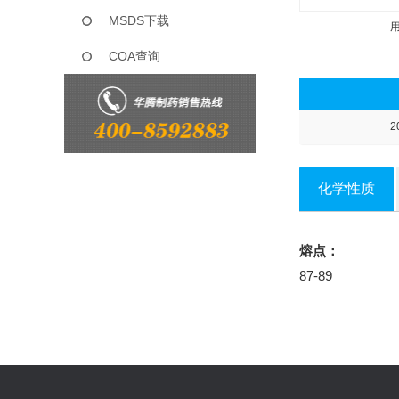
MSDS下载
COA查询
2
化学性质
熔点：
87-89