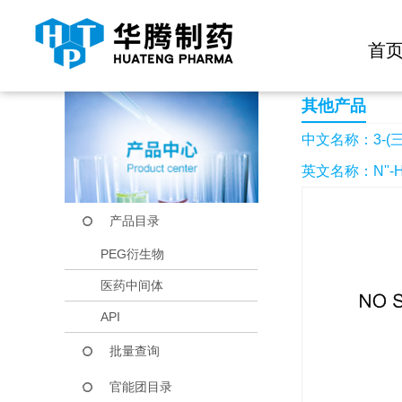
快捷导航栏 >>
化学试剂
生物试剂
PEG衍生物
当前位置：
首页
产品中心
产品目录
3-(三氟甲氧基)苄胺
首
其他产品
中文名称：3-(
英文名称：N''-Hydr
产品目录
PEG衍生物
医药中间体
API
批量查询
官能团目录