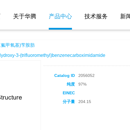
大批量询价
肪
页
关于华腾
产品中心
技术服务
新
三氟甲氧基)苄胺肪
oxy-3-(trifluoromethyl)benzenecarboximidamide
Catalog ID
2056052
纯度
97%
EINEC
分子量
204.15