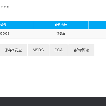
用户评价
编号
价格/包装
056052
请登录
收藏产品
保存&安全
MSDS
COA
咨询/评论