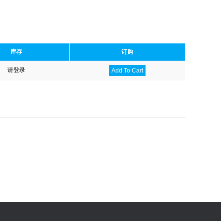
库存
订购
请登录
Add To Cart