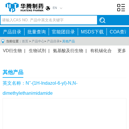
EN
Toggl
navig
产品目录
批量查询
官能团目录
MSDS下载
COA查询
当前位置：
首页
>
产品中心
>
产品目录
>
其他产品
VD衍生物
|
生物试剂
|
氨基酸及衍生物
|
有机锡化合
更多
物
|
有机硼化合物
|
有机磷化合物
|
有机氟化合物
|
中间体
|
其他产品
|
抗肿瘤药物中间体
|
抗病毒药物中
其他产品
间体
|
抗高血压药物中间体
|
抗糖尿病药物中间体
|
抗
感染药物中间体
|
肠胃药物中间体
|
镇痛麻醉药物中间
英文名称：N''-(1H-Indazol-6-yl)-N,N-
体
|
抗精神病药物中间体
|
抗炎药物中间体
|
精选原料
dimethylethanimidamide
药中间体
|
其他原料药中间体
|