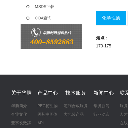
MSDS下载
化学性质
COA查询
熔点：
173-175
关于华腾
产品中心
技术服务
新闻中心
联
华腾简介
PEG衍生物
定制合成服务
华腾新闻
服务
企业文化
医药中间体
大包装产品
行业动态
人才
董事长致辞
API
在线