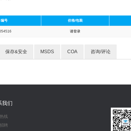
编号
价格/包装
054516
请登录
收藏产品
保存&安全
MSDS
COA
咨询/评论
系我们
热线
招聘