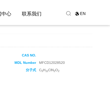
闻中心
联系我们
EN
CAS NO.
MDL Number
MFCD12028520
分子式
C
H
ClN
O
5
11
2
2