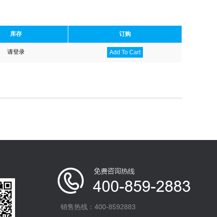
库存
订购
请登录
Add To Cart
销售热线：400-8592883