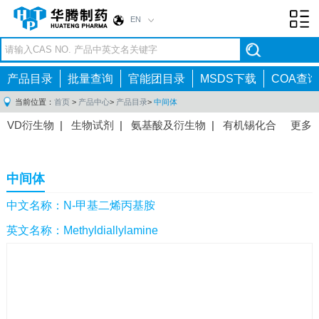
EN
Toggl
navig
产品目录
批量查询
官能团目录
MSDS下载
COA查询
当前位置：
首页
>
产品中心
>
产品目录
>
中间体
VD衍生物
|
生物试剂
|
氨基酸及衍生物
|
有机锡化合
更多
物
|
有机硼化合物
|
有机磷化合物
|
有机氟化合物
|
中间体
|
其他产品
|
抗肿瘤药物中间体
|
抗病毒药物中
中间体
间体
|
抗高血压药物中间体
|
抗糖尿病药物中间体
|
抗
感染药物中间体
|
肠胃药物中间体
|
镇痛麻醉药物中间
中文名称：N-甲基二烯丙基胺
体
|
抗精神病药物中间体
|
抗炎药物中间体
|
精选原料
英文名称：Methyldiallylamine
药中间体
|
其他原料药中间体
|