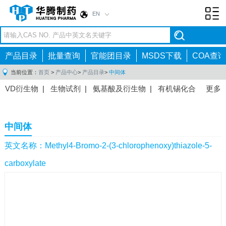
EN
Toggl
navig
产品目录
批量查询
官能团目录
MSDS下载
COA查询
当前位置：
首页
>
产品中心
>
产品目录
>
中间体
VD衍生物
|
生物试剂
|
氨基酸及衍生物
|
有机锡化合
更多
物
|
有机硼化合物
|
有机磷化合物
|
有机氟化合物
|
中间体
|
其他产品
|
抗肿瘤药物中间体
|
抗病毒药物中
中间体
间体
|
抗高血压药物中间体
|
抗糖尿病药物中间体
|
抗
感染药物中间体
|
肠胃药物中间体
|
镇痛麻醉药物中间
英文名称：Methyl4-Bromo-2-(3-chlorophenoxy)thiazole-5-
体
|
抗精神病药物中间体
|
抗炎药物中间体
|
精选原料
carboxylate
药中间体
|
其他原料药中间体
|