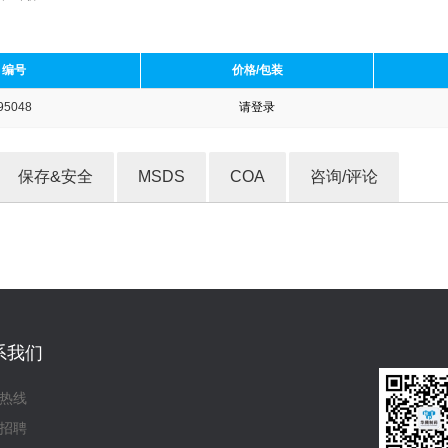
编号
价格/包装
95048
请登录
收藏产品
保存&安全
MSDS
COA
咨询/评论
系我们
热线
招聘