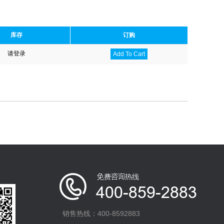
库存
订购
请登录
Add To Cart
销售热线：400-8592883