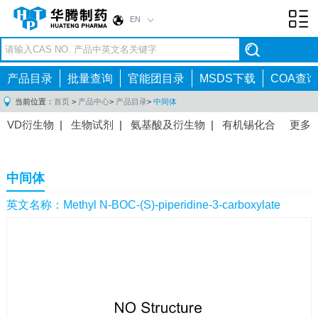
EN
Toggl
navig
产品目录
批量查询
官能团目录
MSDS下载
COA查询
当前位置：
首页
>
产品中心
>
产品目录
>
中间体
VD衍生物
|
生物试剂
|
氨基酸及衍生物
|
有机锡化合
更多
物
|
有机硼化合物
|
有机磷化合物
|
有机氟化合物
|
中间体
|
其他产品
|
抗肿瘤药物中间体
|
抗病毒药物中
中间体
间体
|
抗高血压药物中间体
|
抗糖尿病药物中间体
|
抗
感染药物中间体
|
肠胃药物中间体
|
镇痛麻醉药物中间
英文名称：Methyl N-BOC-(S)-piperidine-3-carboxylate
体
|
抗精神病药物中间体
|
抗炎药物中间体
|
精选原料
药中间体
|
其他原料药中间体
|