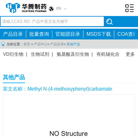
EN
Toggl
navig
产品目录
批量查询
官能团目录
MSDS下载
COA查询
当前位置：
首页
>
产品中心
>
产品目录
>
其他产品
VD衍生物
|
生物试剂
|
氨基酸及衍生物
|
有机锡化合
更多
物
|
有机硼化合物
|
有机磷化合物
|
有机氟化合物
|
中间体
|
其他产品
|
抗肿瘤药物中间体
|
抗病毒药物中
其他产品
间体
|
抗高血压药物中间体
|
抗糖尿病药物中间体
|
抗
感染药物中间体
|
肠胃药物中间体
|
镇痛麻醉药物中间
英文名称：Methyl N-(4-methoxyphenyl)carbamate
体
|
抗精神病药物中间体
|
抗炎药物中间体
|
精选原料
药中间体
|
其他原料药中间体
|