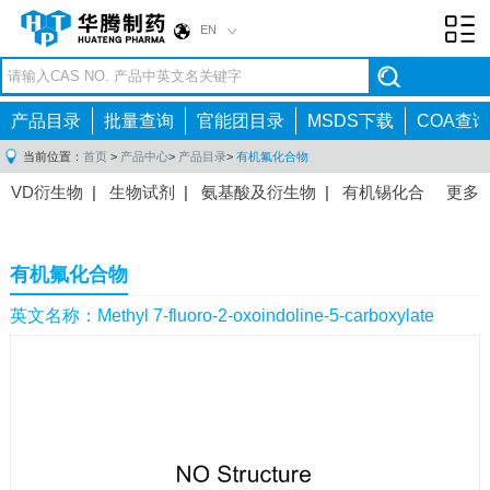
EN
Toggl
navig
产品目录
批量查询
官能团目录
MSDS下载
COA查询
当前位置：
首页
>
产品中心
>
产品目录
>
有机氟化合物
VD衍生物
|
生物试剂
|
氨基酸及衍生物
|
有机锡化合
更多
物
|
有机硼化合物
|
有机磷化合物
|
有机氟化合物
|
中间体
|
其他产品
|
抗肿瘤药物中间体
|
抗病毒药物中
有机氟化合物
间体
|
抗高血压药物中间体
|
抗糖尿病药物中间体
|
抗
感染药物中间体
|
肠胃药物中间体
|
镇痛麻醉药物中间
英文名称：Methyl 7-fluoro-2-oxoindoline-5-carboxylate
体
|
抗精神病药物中间体
|
抗炎药物中间体
|
精选原料
药中间体
|
其他原料药中间体
|