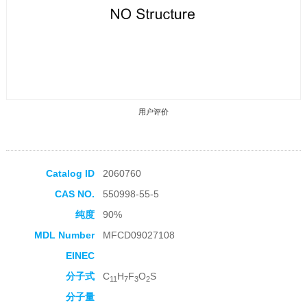
用户评价
Catalog ID
2060760
CAS NO.
550998-55-5
收藏产品
纯度
90%
MDL Number
MFCD09027108
EINEC
分子式
C
H
F
O
S
11
7
3
2
分子量