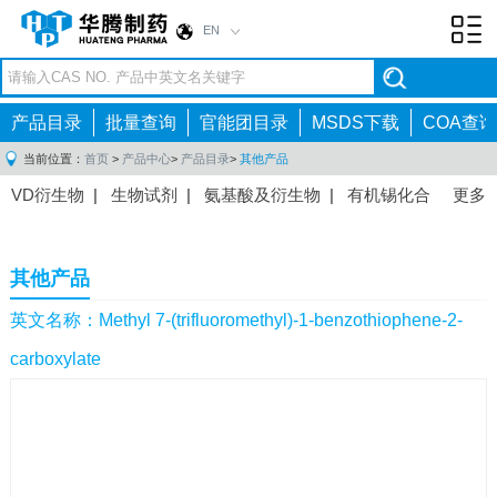
EN
Toggl
navig
产品目录
批量查询
官能团目录
MSDS下载
COA查询
当前位置：
首页
>
产品中心
>
产品目录
>
其他产品
VD衍生物
|
生物试剂
|
氨基酸及衍生物
|
有机锡化合
更多
物
|
有机硼化合物
|
有机磷化合物
|
有机氟化合物
|
中间体
|
其他产品
|
抗肿瘤药物中间体
|
抗病毒药物中
其他产品
间体
|
抗高血压药物中间体
|
抗糖尿病药物中间体
|
抗
感染药物中间体
|
肠胃药物中间体
|
镇痛麻醉药物中间
英文名称：Methyl 7-(trifluoromethyl)-1-benzothiophene-2-
体
|
抗精神病药物中间体
|
抗炎药物中间体
|
精选原料
carboxylate
药中间体
|
其他原料药中间体
|