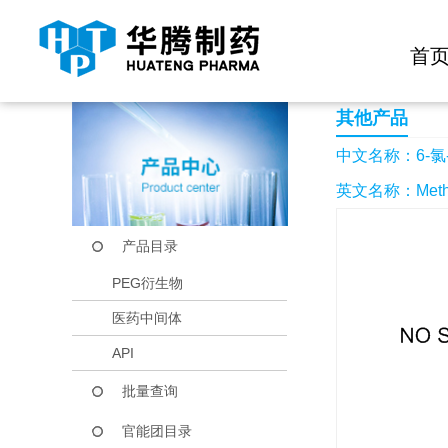
快捷导航栏 >>
化学试剂
生物试剂
PEG衍生物
当前位置：
首页
产品中心
产品目录
6-氯-2H-色烯-3-羧
首
其他产品
中文名称：6-氯-
英文名称：Methyl 6
产品目录
PEG衍生物
医药中间体
API
批量查询
官能团目录