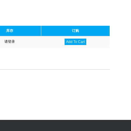
库存
订购
请登录
Add To Cart