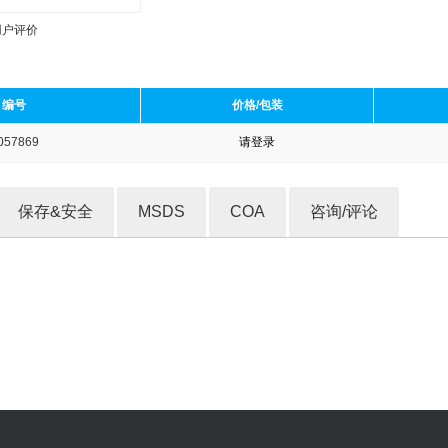
用户评价
编号
价格/包装
057869
请登录
收藏产品
保存&安全
MSDS
COA
咨询/评论