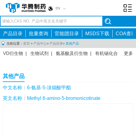
EN
Toggl
navig
产品目录
批量查询
官能团目录
MSDS下载
COA查询
当前位置：
首页
>
产品中心
>
产品目录
>
其他产品
VD衍生物
|
生物试剂
|
氨基酸及衍生物
|
有机锡化合
更多
物
|
有机硼化合物
|
有机磷化合物
|
有机氟化合物
|
中间体
|
其他产品
|
抗肿瘤药物中间体
|
抗病毒药物中
其他产品
间体
|
抗高血压药物中间体
|
抗糖尿病药物中间体
|
抗
感染药物中间体
|
肠胃药物中间体
|
镇痛麻醉药物中间
中文名称：6-氨基-5-溴烟酸甲酯
体
|
抗精神病药物中间体
|
抗炎药物中间体
|
精选原料
英文名称：Methyl 6-amino-5-bromonicotinate
药中间体
|
其他原料药中间体
|