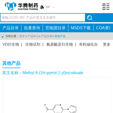
EN
Toggl
navig
产品目录
批量查询
官能团目录
MSDS下载
COA查询
当前位置：
首页
>
产品中心
>
产品目录
>
其他产品
VD衍生物
|
生物试剂
|
氨基酸及衍生物
|
有机锡化合
更多
物
|
有机硼化合物
|
有机磷化合物
|
有机氟化合物
|
中间体
|
其他产品
|
抗肿瘤药物中间体
|
抗病毒药物中
其他产品
间体
|
抗高血压药物中间体
|
抗糖尿病药物中间体
|
抗
感染药物中间体
|
肠胃药物中间体
|
镇痛麻醉药物中间
英文名称：Methyl 6-(1H-pyrrol-1-yl)nicotinate
体
|
抗精神病药物中间体
|
抗炎药物中间体
|
精选原料
药中间体
|
其他原料药中间体
|