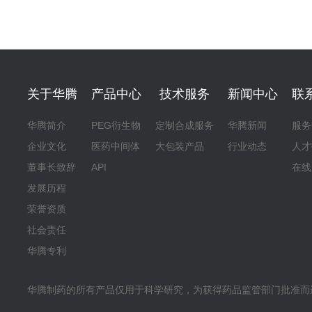
关于华腾
产品中心
技术服务
新闻中心
联
华腾简介
PEG衍生物
定制合成服务
华腾新闻
服务
企业文化
医药中间体
大包装产品
行业动态
人才
董事长致辞
API
在线
发展历程
荣誉资质
社会责任
华腾专利
华腾制药的所有产品仅用于科学研究，为获得药品监管部门批准而