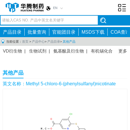
EN
Toggl
navig
产品目录
批量查询
官能团目录
MSDS下载
COA查询
当前位置：
首页
>
产品中心
>
产品目录
>
其他产品
VD衍生物
|
生物试剂
|
氨基酸及衍生物
|
有机锡化合
更多
物
|
有机硼化合物
|
有机磷化合物
|
有机氟化合物
|
中间体
|
其他产品
|
抗肿瘤药物中间体
|
抗病毒药物中
其他产品
间体
|
抗高血压药物中间体
|
抗糖尿病药物中间体
|
抗
感染药物中间体
|
肠胃药物中间体
|
镇痛麻醉药物中间
英文名称：Methyl 5-chloro-6-(phenylsulfanyl)nicotinate
体
|
抗精神病药物中间体
|
抗炎药物中间体
|
精选原料
药中间体
|
其他原料药中间体
|