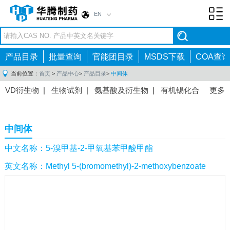
EN
Toggl
navig
产品目录
批量查询
官能团目录
MSDS下载
COA查询
当前位置：
首页
>
产品中心
>
产品目录
>
中间体
VD衍生物
|
生物试剂
|
氨基酸及衍生物
|
有机锡化合
更多
物
|
有机硼化合物
|
有机磷化合物
|
有机氟化合物
|
中间体
|
其他产品
|
抗肿瘤药物中间体
|
抗病毒药物中
中间体
间体
|
抗高血压药物中间体
|
抗糖尿病药物中间体
|
抗
感染药物中间体
|
肠胃药物中间体
|
镇痛麻醉药物中间
中文名称：5-溴甲基-2-甲氧基苯甲酸甲酯
体
|
抗精神病药物中间体
|
抗炎药物中间体
|
精选原料
英文名称：Methyl 5-(bromomethyl)-2-methoxybenzoate
药中间体
|
其他原料药中间体
|