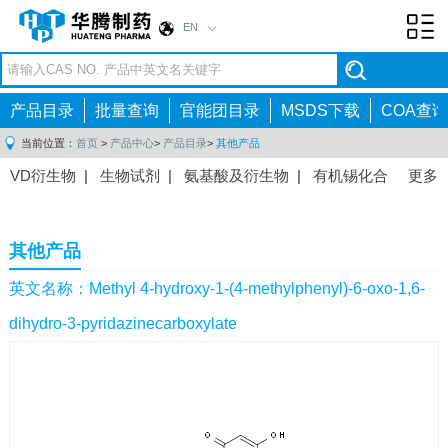
EN
Toggl
navig
产品目录
批量查询
官能团目录
MSDS下载
COA查询
当前位置：
首页
>
产品中心
>
产品目录
>
其他产品
VD衍生物
|
生物试剂
|
氨基酸及衍生物
|
有机锡化合
更多
物
|
有机硼化合物
|
有机磷化合物
|
有机氟化合物
|
中间体
|
其他产品
|
抗肿瘤药物中间体
|
抗病毒药物中
其他产品
间体
|
抗高血压药物中间体
|
抗糖尿病药物中间体
|
抗
感染药物中间体
|
肠胃药物中间体
|
镇痛麻醉药物中间
英文名称：Methyl 4-hydroxy-1-(4-methylphenyl)-6-oxo-1,6-
体
|
抗精神病药物中间体
|
抗炎药物中间体
|
精选原料
dihydro-3-pyridazinecarboxylate
药中间体
|
其他原料药中间体
|