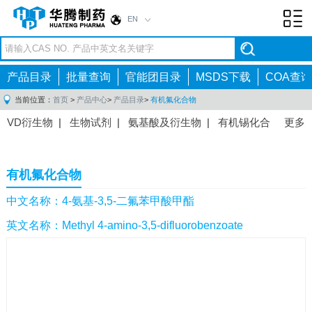
EN
Toggl
navig
产品目录
批量查询
官能团目录
MSDS下载
COA查询
当前位置：
首页
>
产品中心
>
产品目录
>
有机氟化合物
VD衍生物
|
生物试剂
|
氨基酸及衍生物
|
有机锡化合
更多
物
|
有机硼化合物
|
有机磷化合物
|
有机氟化合物
|
中间体
|
其他产品
|
抗肿瘤药物中间体
|
抗病毒药物中
有机氟化合物
间体
|
抗高血压药物中间体
|
抗糖尿病药物中间体
|
抗
感染药物中间体
|
肠胃药物中间体
|
镇痛麻醉药物中间
中文名称：4-氨基-3,5-二氟苯甲酸甲酯
体
|
抗精神病药物中间体
|
抗炎药物中间体
|
精选原料
英文名称：Methyl 4-amino-3,5-difluorobenzoate
药中间体
|
其他原料药中间体
|