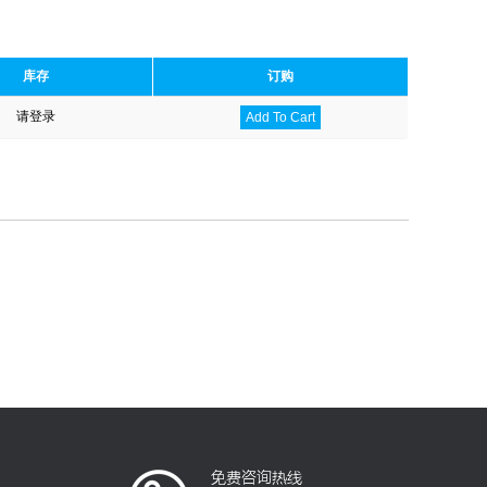
库存
订购
请登录
Add To Cart