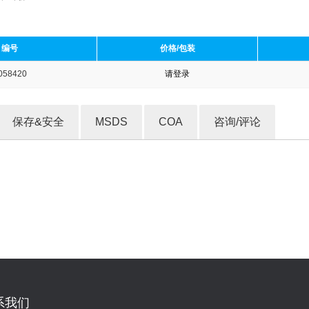
编号
价格/包装
058420
请登录
收藏产品
保存&安全
MSDS
COA
咨询/评论
系我们