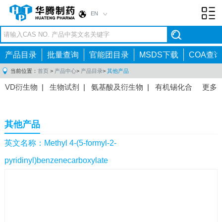
EN
Toggl
navig
产品目录
批量查询
官能团目录
MSDS下载
COA查询
当前位置：
首页
>
产品中心
>
产品目录
>
其他产品
VD衍生物
|
生物试剂
|
氨基酸及衍生物
|
有机锡化合
更多
物
|
有机硼化合物
|
有机磷化合物
|
有机氟化合物
|
中间体
|
其他产品
|
抗肿瘤药物中间体
|
抗病毒药物中
其他产品
间体
|
抗高血压药物中间体
|
抗糖尿病药物中间体
|
抗
感染药物中间体
|
肠胃药物中间体
|
镇痛麻醉药物中间
英文名称：Methyl 4-(5-formyl-2-
体
|
抗精神病药物中间体
|
抗炎药物中间体
|
精选原料
pyridinyl)benzenecarboxylate
药中间体
|
其他原料药中间体
|