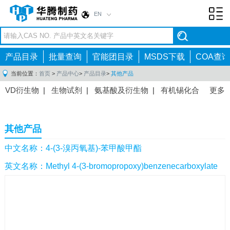
EN
Toggl
navig
产品目录
批量查询
官能团目录
MSDS下载
COA查询
当前位置：
首页
>
产品中心
>
产品目录
>
其他产品
VD衍生物
|
生物试剂
|
氨基酸及衍生物
|
有机锡化合
更多
物
|
有机硼化合物
|
有机磷化合物
|
有机氟化合物
|
中间体
|
其他产品
|
抗肿瘤药物中间体
|
抗病毒药物中
其他产品
间体
|
抗高血压药物中间体
|
抗糖尿病药物中间体
|
抗
感染药物中间体
|
肠胃药物中间体
|
镇痛麻醉药物中间
中文名称：4-(3-溴丙氧基)-苯甲酸甲酯
体
|
抗精神病药物中间体
|
抗炎药物中间体
|
精选原料
英文名称：Methyl 4-(3-bromopropoxy)benzenecarboxylate
药中间体
|
其他原料药中间体
|