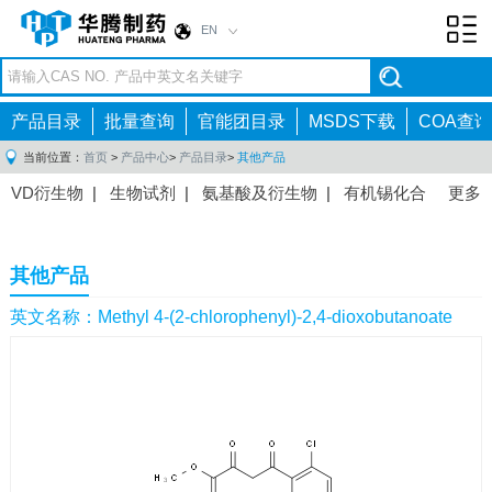
EN
Toggl
navig
产品目录
批量查询
官能团目录
MSDS下载
COA查询
当前位置：
首页
>
产品中心
>
产品目录
>
其他产品
VD衍生物
|
生物试剂
|
氨基酸及衍生物
|
有机锡化合
更多
物
|
有机硼化合物
|
有机磷化合物
|
有机氟化合物
|
中间体
|
其他产品
|
抗肿瘤药物中间体
|
抗病毒药物中
其他产品
间体
|
抗高血压药物中间体
|
抗糖尿病药物中间体
|
抗
感染药物中间体
|
肠胃药物中间体
|
镇痛麻醉药物中间
英文名称：Methyl 4-(2-chlorophenyl)-2,4-dioxobutanoate
体
|
抗精神病药物中间体
|
抗炎药物中间体
|
精选原料
药中间体
|
其他原料药中间体
|