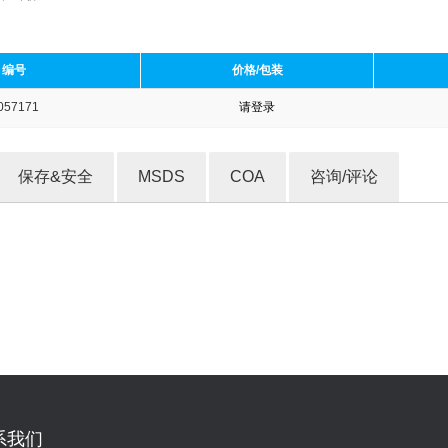
编号
价格/包装
057171
请登录
收藏产品
保存&安全
MSDS
COA
咨询/评论
系我们