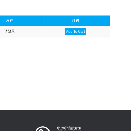
库存
订购
请登录
Add To Cart