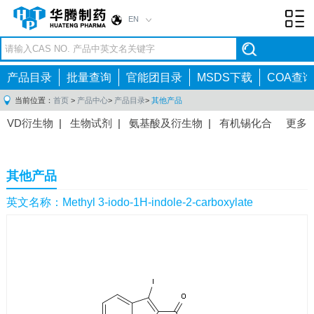
EN
Toggl
navig
产品目录
批量查询
官能团目录
MSDS下载
COA查询
当前位置：
首页
>
产品中心
>
产品目录
>
其他产品
VD衍生物
|
生物试剂
|
氨基酸及衍生物
|
有机锡化合
更多
物
|
有机硼化合物
|
有机磷化合物
|
有机氟化合物
|
中间体
|
其他产品
|
抗肿瘤药物中间体
|
抗病毒药物中
其他产品
间体
|
抗高血压药物中间体
|
抗糖尿病药物中间体
|
抗
感染药物中间体
|
肠胃药物中间体
|
镇痛麻醉药物中间
英文名称：Methyl 3-iodo-1H-indole-2-carboxylate
体
|
抗精神病药物中间体
|
抗炎药物中间体
|
精选原料
药中间体
|
其他原料药中间体
|