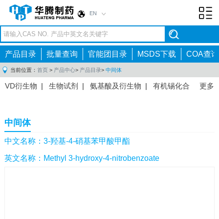
EN
Toggl
navig
产品目录
批量查询
官能团目录
MSDS下载
COA查询
当前位置：
首页
>
产品中心
>
产品目录
>
中间体
VD衍生物
|
生物试剂
|
氨基酸及衍生物
|
有机锡化合
更多
物
|
有机硼化合物
|
有机磷化合物
|
有机氟化合物
|
中间体
|
其他产品
|
抗肿瘤药物中间体
|
抗病毒药物中
中间体
间体
|
抗高血压药物中间体
|
抗糖尿病药物中间体
|
抗
感染药物中间体
|
肠胃药物中间体
|
镇痛麻醉药物中间
中文名称：3-羟基-4-硝基苯甲酸甲酯
体
|
抗精神病药物中间体
|
抗炎药物中间体
|
精选原料
英文名称：Methyl 3-hydroxy-4-nitrobenzoate
药中间体
|
其他原料药中间体
|