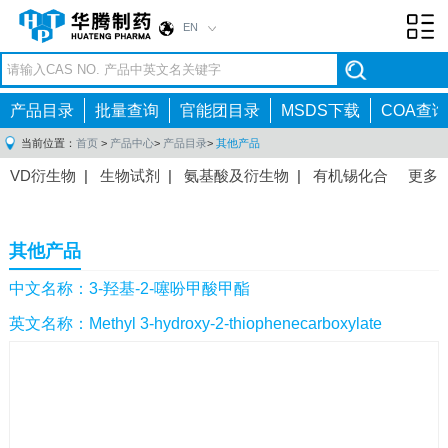
EN
Toggl
navig
产品目录
批量查询
官能团目录
MSDS下载
COA查询
当前位置：
首页
>
产品中心
>
产品目录
>
其他产品
VD衍生物
|
生物试剂
|
氨基酸及衍生物
|
有机锡化合
更多
物
|
有机硼化合物
|
有机磷化合物
|
有机氟化合物
|
中间体
|
其他产品
|
抗肿瘤药物中间体
|
抗病毒药物中
其他产品
间体
|
抗高血压药物中间体
|
抗糖尿病药物中间体
|
抗
感染药物中间体
|
肠胃药物中间体
|
镇痛麻醉药物中间
中文名称：3-羟基-2-噻吩甲酸甲酯
体
|
抗精神病药物中间体
|
抗炎药物中间体
|
精选原料
英文名称：Methyl 3-hydroxy-2-thiophenecarboxylate
药中间体
|
其他原料药中间体
|