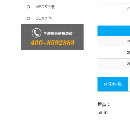
MSDS下载
COA查询
2
2
2
化学性质
熔点：
59-61