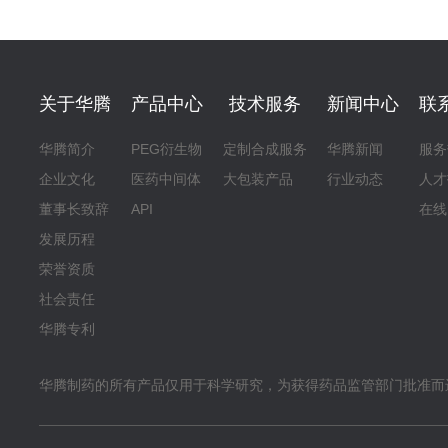
关于华腾
产品中心
技术服务
新闻中心
联
华腾简介
PEG衍生物
定制合成服务
华腾新闻
服务
企业文化
医药中间体
大包装产品
行业动态
人才
董事长致辞
API
在线
发展历程
荣誉资质
社会责任
华腾专利
华腾制药的所有产品仅用于科学研究，为获得药品监管部门批准而