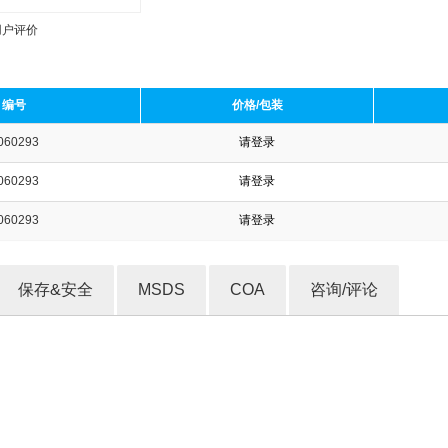
用户评价
编号
价格/包装
060293
请登录
收藏产品
060293
请登录
060293
请登录
保存&安全
MSDS
COA
咨询/评论