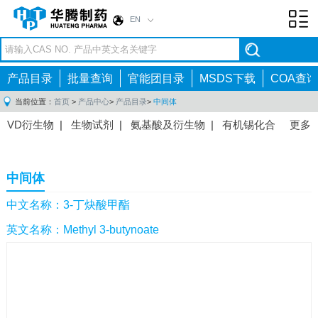
EN
Toggl
navig
产品目录
批量查询
官能团目录
MSDS下载
COA查询
当前位置：
首页
>
产品中心
>
产品目录
>
中间体
VD衍生物
|
生物试剂
|
氨基酸及衍生物
|
有机锡化合
更多
物
|
有机硼化合物
|
有机磷化合物
|
有机氟化合物
|
中间体
|
其他产品
|
抗肿瘤药物中间体
|
抗病毒药物中
中间体
间体
|
抗高血压药物中间体
|
抗糖尿病药物中间体
|
抗
感染药物中间体
|
肠胃药物中间体
|
镇痛麻醉药物中间
中文名称：3-丁炔酸甲酯
体
|
抗精神病药物中间体
|
抗炎药物中间体
|
精选原料
英文名称：Methyl 3-butynoate
药中间体
|
其他原料药中间体
|