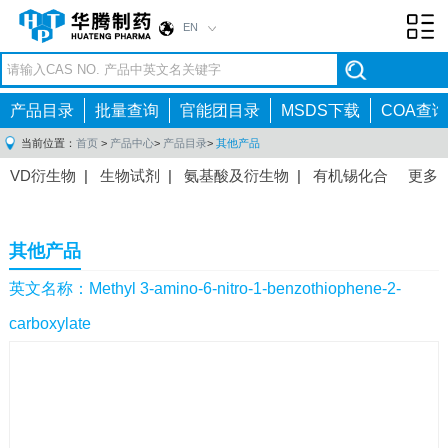
EN
Toggl
navig
产品目录
批量查询
官能团目录
MSDS下载
COA查询
当前位置：
首页
>
产品中心
>
产品目录
>
其他产品
VD衍生物
|
生物试剂
|
氨基酸及衍生物
|
有机锡化合
更多
物
|
有机硼化合物
|
有机磷化合物
|
有机氟化合物
|
中间体
|
其他产品
|
抗肿瘤药物中间体
|
抗病毒药物中
其他产品
间体
|
抗高血压药物中间体
|
抗糖尿病药物中间体
|
抗
感染药物中间体
|
肠胃药物中间体
|
镇痛麻醉药物中间
英文名称：Methyl 3-amino-6-nitro-1-benzothiophene-2-
体
|
抗精神病药物中间体
|
抗炎药物中间体
|
精选原料
carboxylate
药中间体
|
其他原料药中间体
|