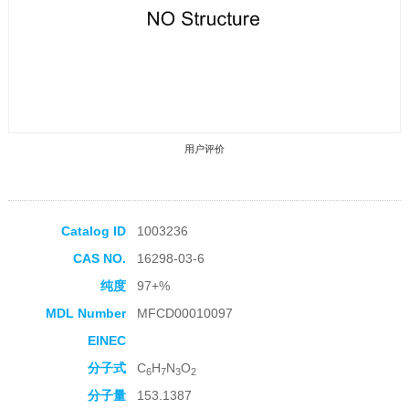
用户评价
Catalog ID
1003236
CAS NO.
16298-03-6
收藏产品
纯度
97+%
MDL Number
MFCD00010097
EINEC
分子式
C
H
N
O
6
7
3
2
分子量
153.1387