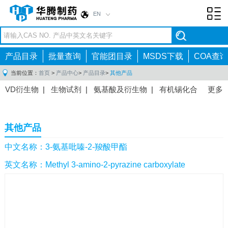
EN
Toggl
navig
产品目录
批量查询
官能团目录
MSDS下载
COA查询
当前位置：
首页
>
产品中心
>
产品目录
>
其他产品
VD衍生物
|
生物试剂
|
氨基酸及衍生物
|
有机锡化合
更多
物
|
有机硼化合物
|
有机磷化合物
|
有机氟化合物
|
中间体
|
其他产品
|
抗肿瘤药物中间体
|
抗病毒药物中
其他产品
间体
|
抗高血压药物中间体
|
抗糖尿病药物中间体
|
抗
感染药物中间体
|
肠胃药物中间体
|
镇痛麻醉药物中间
中文名称：3-氨基吡嗪-2-羧酸甲酯
体
|
抗精神病药物中间体
|
抗炎药物中间体
|
精选原料
英文名称：Methyl 3-amino-2-pyrazine carboxylate
药中间体
|
其他原料药中间体
|